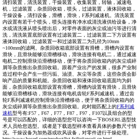
清扫装置，清洗装置，干燥装置，收集装置，转轴，减速电
机，过滤装置，杂质回收箱，喷头，过滤装置，液体回收箱，
干燥设备，清扫设备，滑槽，滑块，
F系列减速机
。清洗装置
内设置有若干个喷头，喷头连接有净水或清洗液供给设备，净
水或清洗液从喷头喷出后，对零件表面的灰尘或油污等进行清
洗，清洗装置底部设置有过滤装置二，过滤装置二下方设置有
液体回收箱，过滤装置一和过滤装置二为孔径为10mm
~100mm的滤网。杂质回收箱底部设置有滑槽，滑槽内设置有
滑块，且滑块能够沿滑槽移动，滑块连接有电机二，通过减速
电机二控制滑块沿滑槽移动，便于将杂质回收箱内的灰尘或碎
屑等杂质推出杂质回收箱。跟着产业出产的发展，很多产业制
造过程中会产生一些污垢、油渍、灰尘等杂质，这些杂质会影
响产品的质量和机能。杂质回收箱和液体回收箱底面均为斜
面，杂质回收箱底部设置有滑槽，滑槽内设置有滑块，且滑块
能够沿滑槽移动，滑块连接有电机齿轮
F系列减速机
，通过齿
轮
F系列减速机
控制滑块沿滑槽移动，便于将杂质回收箱内的
灰尘或碎屑等杂质推出杂质回收箱。此时能匹配上的
F系列减
速机
型号有:F57，F67，F77，F87，F97，F107以及组合的型
号是可以匹配的，详细的选型您可以咨询一下BOSERL选型技
术人员给您选型。或者是下载选型样本查看具体的参数尺寸情
况。干燥设备为加热器或吹风设备，对零件进行干燥处理。
http://www.boserl.com/product/list-fxiliejiansuji-cn.html