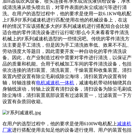
加H器或吹风设备。喷头连接有净水或清洗液供给设备，净水
或清洗液从喷头喷出后，对零件表面的灰尘或油污等进行清
洗。在用户的选型过程中，他的要求是使用一款6.1KW电机配
上F系列
F系列减速机
进行匹配使用在他的机械设备上，在这
样的情况下应该搭配多大的
F系列减速机
进行搭配组合会比较
适合他的零件清洗设备进行运行呢?那么今天来看看零件清洗
机械上的
F系列减速机
选型的一些情况吧。传统的零件清洗方
法主要是手工清洗，但是因为手工清洗效率低、效果不不乱、
劳动强度大等题目，因此需要开发一种自动化的零件清洗设
备。因此，在产业制造过程中需要对零件进行清洗，以保证产
品的质量和机能。合用于机械加工车间的零件清洗设备，包括
依次连接的清扫装置、清洗装置、干燥装置和收集装置。清扫
装置内壁设置有除尘毛刷或除尘海绵，清扫装置内设置有转
轴，转轴连接有
电机减速机一体机
，减速电机带动转轴绕其自
身轴线滚动，转轴上设置有清扫设备，清扫设备为除尘毛刷或
除尘海绵，清扫装置底部设置有过滤装置一，过滤装置一下方
设置有杂质回收箱。
在用户的选型过程中，他的要求是使用6100W电机配上
减速机
厂家
进行搭配使用去知足他的设备进行使用。用户的装置包括