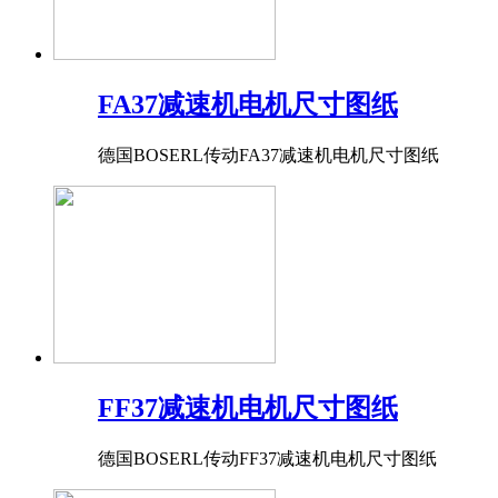
FA37减速机电机尺寸图纸
德国BOSERL传动FA37减速机电机尺寸图纸
FF37减速机电机尺寸图纸
德国BOSERL传动FF37减速机电机尺寸图纸