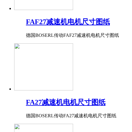
FAF27减速机电机尺寸图纸
德国BOSERL传动FAF27减速机电机尺寸图纸
FA27减速机电机尺寸图纸
德国BOSERL传动FA27减速机电机尺寸图纸