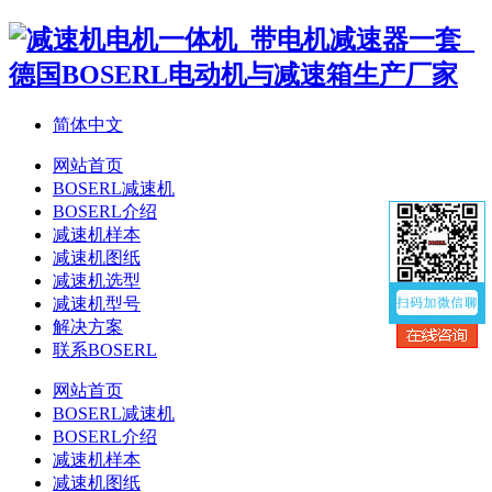
简体中文
网站首页
BOSERL减速机
BOSERL介绍
减速机样本
减速机图纸
减速机选型
减速机型号
解决方案
联系BOSERL
网站首页
BOSERL减速机
BOSERL介绍
减速机样本
减速机图纸