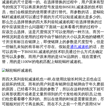
减速机的尺寸是唯一的。在选择替换的过程中，用户原来有型
号的情况下可以将原来的型号发送给B0SERL减速器的技术职
员，他们会根据您的使用要求进行替代。而参数的话，是蜗轮
蜗杆减速机就可以通过手摇的方式可以知道减速比是多少的。
那么怎么选择替换的四大系列齿轮减速机呢?在选择替换的过
程中应该留意什么问题呢?下面就一起来看看代替的过程中，
应该怎么选择。这是尺度情况下可以使用的一种方法。而另一
种情况则是在使用的过程中由于轴径的大小以及其他的键槽尺
寸并没有标注在铭牌上，即便铭牌上的参数是尺度型号，但是
一些轴孔未知的有非标尺寸存在。假如是
通孔减速机
的话，您
可以咨询一下B0SERL减速机的技术职员通过什么方式去确定
型号以及参数。而用户原来用的是SEW品牌的，现在需要代
替，用的是1100W的电机匹配上蜗轮蜗杆减速机。
而四大系列齿轮减速机也一样,在使用比较长时间之后也会泛
起损坏的情况。而有的用户则是有铭牌但是铭牌由于年久磨损
的原因，已经看不到上面的参数了，所以在这样的情况下就可
以将形状图片或者是丈量所得到的尺寸发给相关的职员,让他
们给您看看哪个系列的。所以在使用的时候是需要留意的，尽
可能核对好尺寸再去购买。而在不久之前一个用户原用SEW