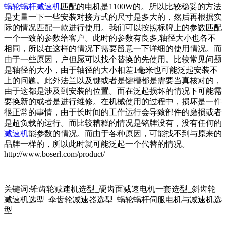
蜗轮蜗杆减速机
匹配的电机是1100W的。所以比较稳妥的方法
是丈量一下一些安装对接方式的尺寸是多大的，然后再根据实
际的情况匹配一款进行使用。我们可以按照标牌上的参数匹配
一个一致的参数给客户。此时的参数有良多,轴径大小也各不
相同，所以在这样的情况下需要留意一下详细的使用情况。而
由于一些原因，户但愿可以找个替换的先使用。比较常见问题
是轴径的大小，由于轴径的大小相差1毫米也可能泛起安装不
上的问题。此外法兰以及键或者是键槽都是需要当真核对的，
由于这都是涉及到安装的位置。而在泛起损坏的情况下可能需
要换新的或者是进行维修。在机械使用的过程中，损坏是一件
很正常的事情，由于长时间的工作运行会导致部件的磨损或者
是超负载的运行。而比较糟糕的情况是铭牌没有，没有任何的
减速机
能参数的情况。而由于各种原因，可能找不到与原来的
品牌一样的，所以此时就可能泛起一个代替的情况。
http://www.boserl.com/product/
关键词:锥齿轮减速机选型_硬齿面减速电机一套选型_斜齿轮
减速机选型_伞齿轮减速器选型_蜗轮蜗杆伺服电机与减速机选
型