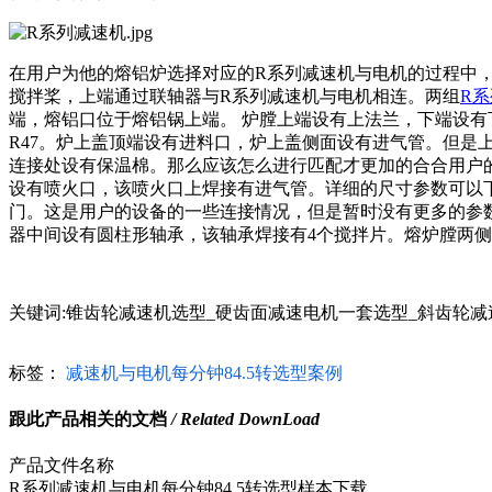
在用户为他的熔铝炉选择对应的R系列减速机与电机的过程中，
搅拌桨，上端通过联轴器与R系列减速机与电机相连。两组
R
端，熔铝口位于熔铝锅上端。 炉膛上端设有上法兰，下端设有下法
R47。炉上盖顶端设有进料口，炉上盖侧面设有进气管。但是
连接处设有保温棉。那么应该怎么进行匹配才更加的合合用户
设有喷火口，该喷火口上焊接有进气管。详细的尺寸参数可以下
门。这是用户的设备的一些连接情况，但是暂时没有更多的参
器中间设有圆柱形轴承，该轴承焊接有4个搅拌片。熔炉膛两侧分别设有熔铝口和熔铝口。htt
关键词:锥齿轮减速机选型_硬齿面减速电机一套选型_斜齿轮
标签：
减速机与电机每分钟84.5转选型案例
跟此产品相关的文档
/ Related DownLoad
产品文件名称
R系列减速机与电机每分钟84.5转选型样本下载