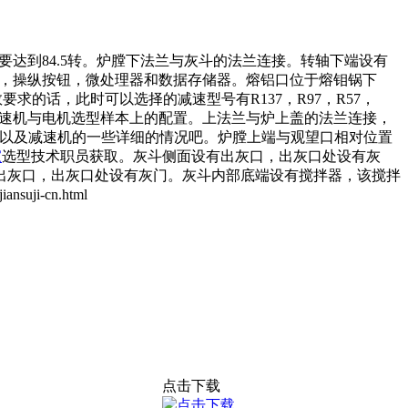
达到84.5转。炉膛下法兰与灰斗的法兰连接。转轴下端设有
，操纵按钮，微处理器和数据存储器。熔铝口位于熔钼锅下
求的话，此时可以选择的减速型号有R137，R97，R57，
减速机与电机选型样本上的配置。上法兰与炉上盖的法兰连接，
机以及减速机的一些详细的情况吧。炉膛上端与观望口相对位置
家
选型技术职员获取。灰斗侧面设有出灰口，出灰口处设有灰
出灰口，出灰口处设有灰门。灰斗内部底端设有搅拌器，该搅拌
ji-cn.html
点击下载