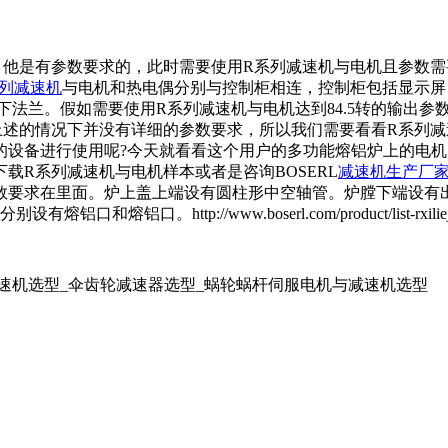
他是有参数要求的，此时需要使用R系列减速机与电机且参数需要
系列减速机
与电机和热电偶分别与控制柜相连，控制柜包括显示屏
兰。假如需要使用R系列减速机与电机达到84.5转的输出参数要
上述的情况下并没有详细的参数要求，所以我们需要看看R系列
的设备进行使用呢?今天就看看这个用户的多功能熔铝炉上的电
载R系列减速机与电机样本或者是咨询BOSERL
减速机生产厂
数要求在里面。炉上盖上端设有圆柱形中空轴管。炉膛下端设有
p://www.boserl.com/product/list-rxiliejiansu
减速机选型_伞齿轮减速器选型_蜗轮蜗杆伺服电机与减速机选型