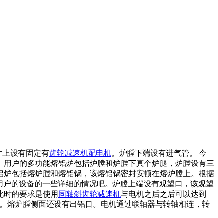
片上设有固定有
齿轮减速机配电机
。炉膛下端设有进气管。 今
。用户的多功能熔铝炉包括炉膛和炉膛下真个炉腿，炉膛设有三
铝炉包括熔炉膛和熔铝锅，该熔铝锅密封安顿在熔炉膛上。根据
看用户的设备的一些详细的情况吧。炉膛上端设有观望口，该观望
此时的要求是使用
同轴斜齿轮减速机
与电机之后之后可以达到
端。熔炉膛侧面还设有出铝口。电机通过联轴器与转轴相连，转