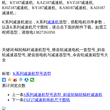
机、KT187减速机、KAZ187减速机、KVZ187减速机、
KHZ187减速机、KY187减速机、KAM187减速机、KAD187
减速机；
K系列减速机速比，K系列
减速机
选型，搭配电机功率参数，
以及K系列减速机尺寸图纸，请点击下面的附件下载。如需工
程师选型，请致电13827261050
关键词:蜗轮蜗杆减速机型号_锥齿轮减速电机一套型号_斜齿
轮减速器型号_硬齿面电机与减速器型号_伞齿轮减速箱型号大
全
标签:
K系列减速机型号选型
累计浏览次数
上一条
S系列减速机型号选型_斜齿轮蜗轮蜗杆减速机
下一条
FAF27减速机电机尺寸图纸