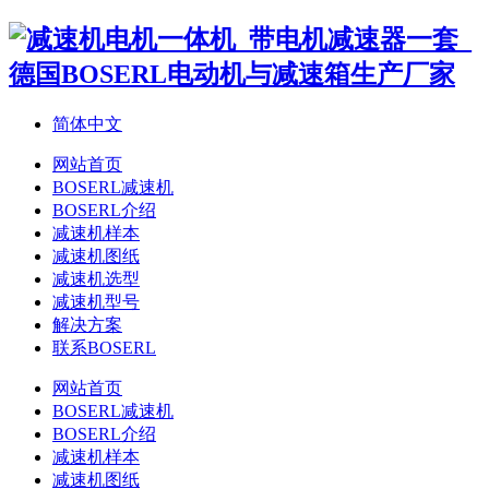
简体中文
网站首页
BOSERL减速机
BOSERL介绍
减速机样本
减速机图纸
减速机选型
减速机型号
解决方案
联系BOSERL
网站首页
BOSERL减速机
BOSERL介绍
减速机样本
减速机图纸