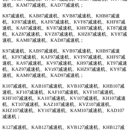
速机、KAM77减速机、KAD77减速机；
K87减速机、KAB87减速机、KVB87减速机、KHB87减速
机、KF87减速机、KAF87减速机、KVF87减速机、KHF87减
速机、KA87减速机、KV87减速机、KH87减速机、KT87减速
机、KAZ87减速机、KVZ87减速机、KHZ87减速机、KY87减
速机、KAM87减速机、KAD87减速机；
K97减速机、KAB97减速机、KVB97减速机、KHB97减速
机、KF97减速机、KAF97减速机、KVF97减速机、KHF97减
速机、KA97减速机、KV97减速机、KH97减速机、KT97减速
机、KAZ97减速机、KVz97减速机、KHZ97减速机、KY97减
速机、KAM97减速机、KAD97减速机；
K107减速机、KAB107减速机、KVB107减速机、KHB107减
速机、KF107减速机、KAF107减速机、KVF107减速机、
KHF107减速机、KA107减速机、KV107减速机、KH107减速
机、KT107减速机、KAZ107减速机、KVZ107减速机、
KHZ107减速机、KY107减速机、KAM107减速机、KAD107
减速机；
K127减速机、KAB127减速机、KVB127减速机、KHB127减