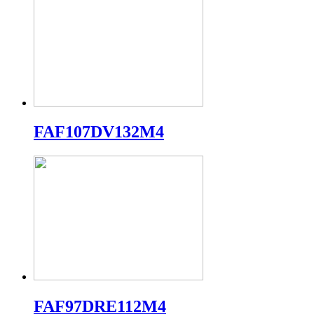
FAF107DV132M4
FAF97DRE112M4