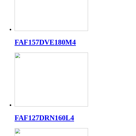
FAF157DVE180M4
FAF127DRN160L4