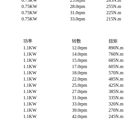
0.75KW
25.0rpm
285N.m
0.75KW
28.0rpm
255N.m
0.75KW
31.0rpm
225N.m
0.75KW
33.0rpm
215N.m
功率
转数
扭矩
1.1KW
12.0rpm
890N.m
1.1KW
14.0rpm
760N.m
1.1KW
15.0rpm
685N.m
1.1KW
17.0rpm
605N.m
1.1KW
18.0rpm
570N.m
1.1KW
22.0rpm
485N.m
1.1KW
25.0rpm
425N.m
1.1KW
27.0rpm
385N.m
1.1KW
31.0rpm
335N.m
1.1KW
33.0rpm
320N.m
1.1KW
39.0rpm
270N.m
1.1KW
42.0rpm
245N.m