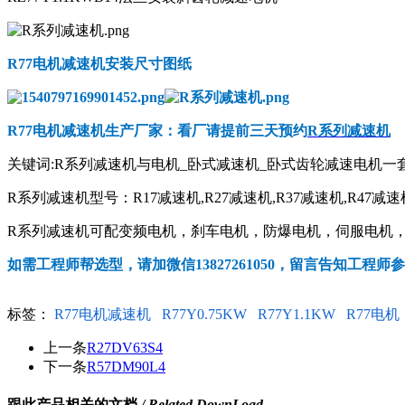
R77电机减速机
安装尺寸图纸
R77电机减速机
生产厂家：看厂请提前三天预约
R系列减速机
关键词:R系列减速机与电机_卧式减速机_卧式齿轮减速电机一
R系列减速机型号：R17减速机,R27减速机,R37减速机,R47减速机,
R系列减速机可配变频电机，刹车电机，防爆电机，伺服电机，交流
如需工程师帮选型，请加微信13827261050，留言告知工程师
标签：
R77电机减速机
R77Y0.75KW
R77Y1.1KW
R77电机
上一条
R27DV63S4
下一条
R57DM90L4
跟此产品相关的文档
/ Related DownLoad