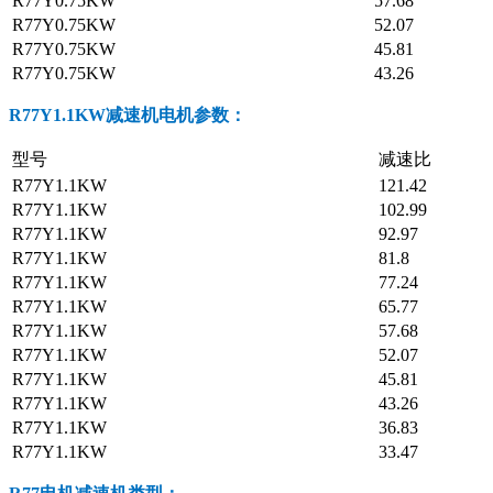
R77Y0.75KW
57.68
R77Y0.75KW
52.07
R77Y0.75KW
45.81
R77Y0.75KW
43.26
R77Y1.1KW减速机电机参数：
型号
减速比
R77Y1.1KW
121.42
R77Y1.1KW
102.99
R77Y1.1KW
92.97
R77Y1.1KW
81.8
R77Y1.1KW
77.24
R77Y1.1KW
65.77
R77Y1.1KW
57.68
R77Y1.1KW
52.07
R77Y1.1KW
45.81
R77Y1.1KW
43.26
R77Y1.1KW
36.83
R77Y1.1KW
33.47