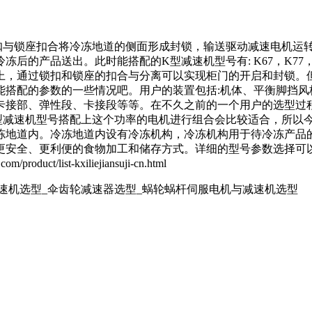
扣与锁座扣合将冷冻地道的侧面形成封锁，输送驱动减速电机运
冷冻后的产品送出。此时能搭配的
K型减速机
型号有: K67，K7
上，通过锁扣和锁座的扣合与分离可以实现柜门的开启和封锁。
能搭配的参数的一些情况吧。用户的装置包括:机体、平衡脚挡风
卡接部、弹性段、卡接段等等。在不久之前的一个用户的选型过
型减速机
型号搭配上这个功率的电机进行组合会比较适合，所以
冻地道内。冷冻地道内设有冷冻机构，冷冻机构用于待冷冻产品
安全、更利便的食物加工和储存方式。详细的型号参数选择可以
/list-kxiliejiansuji-cn.html
减速机选型_伞齿轮减速器选型_蜗轮蜗杆伺服电机与减速机选型