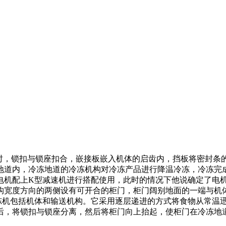
冻加工时，锁扣与锁座扣合，嵌接板嵌入机体的启齿内，挡板将密
地道内，冷冻地道的冷冻机构对冷冻产品进行降温冷冻，冷冻完
电机配上
K型减速机
进行搭配使用，此时的情况下他说确定了电
构宽度方向的两侧设有可开合的柜门，柜门阔别地面的一端与机
冻机包括机体和输送机构。它采用逐层递进的方式将食物从常温
后，将锁扣与锁座分离，然后将柜门向上抬起，使柜门在冷冻地