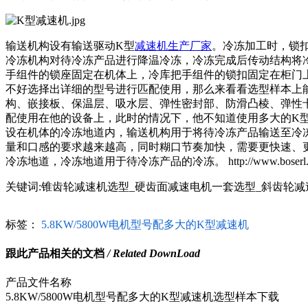
输送机构设有输送驱动
K型
减速机生产厂家
。冷冻加工时，锁
冷冻机构对待冷冻产品进行降温冷冻，冷冻完成后传动结构将
手组件的锁座固定在机体上，冷库把手组件的锁扣固定在柜门
不好选择出详细的型号进行匹配使用，那么来看看选型样本上
构、嵌接板、保温层、吸水层、弹性密封部、防滑凸棱、弹性
配使用在他的设备上，此时的情况下，他不知道使用多大的
K
设在机体的冷冻地道内，输送机构用于将待冷冻产品输送至冷
量和口感的要求越来越高，同时糊口节奏加快，需要更快速、更
冷冻地道，冷冻地道用于待冷冻产品的冷冻。 http://www.boserl.com/product
关键词:锥齿轮减速机选型_硬齿面减速电机一套选型_斜齿轮
标签：
5.8KW/5800W电机型号配多大的K型减速机
跟此产品相关的文档
/ Related DownLoad
产品文件名称
5.8KW/5800W电机型号配多大的K型减速机选型样本下载