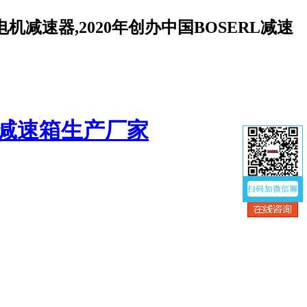
减速器,2020年创办中国BOSERL减速