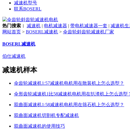
减速机型号
联系BOSERL
热门搜索：
减速机
|
电机减速器
|
带电机减速器一套
|
减速机生
网站首页
>
BOSERL减速机
>
伞齿轮斜齿轮减速机厂家
BOSERL减速机
伯仕减速机
减速机样本
伞齿轮减速机1:57减速机电机用在散装机上怎么选型？
伞形齿轮减速机1比58减速机电机用在扒渣机上怎么选型
双曲面减速机1:58减速机电机用在筛石机上怎么选型？
双曲面减速机切割机专配减速机
双曲面减速机的使用技巧