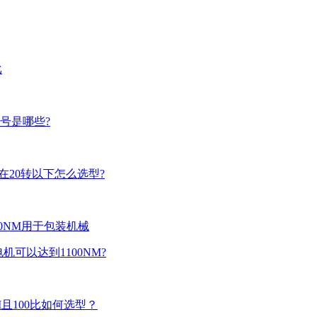
比
号是哪些?
在20转以下怎么选型?
0NM用于包装机械
可以达到1100NM?
M且100比如何选型？