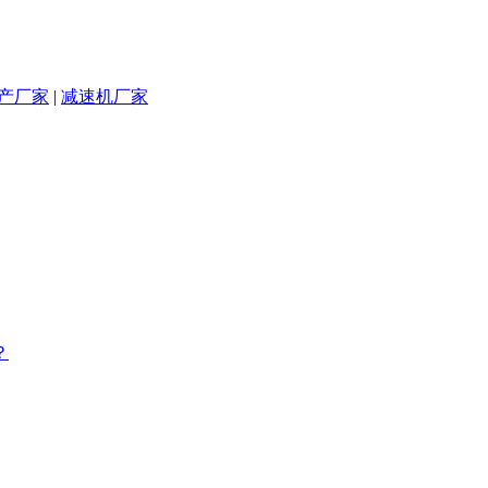
产厂家
|
减速机厂家
？