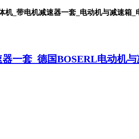
机_带电机减速器一套_电动机与减速箱_电机