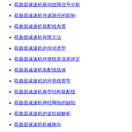
双曲面减速机振动故障信号分析
双曲面减速机传递路径的影响
双曲面减速机装配线布置
双曲面减速机有限元法
双曲面减速机的传动类型
双曲面减速机对摆线盘误差评定
双曲面减速机装配线线体
双曲面减速机的环形线类型
双曲面减速机典型结构装配线
双曲面减速机神经网络的缺陷
双曲面减速机的齿轮箱解析
双曲面减速机机械换向