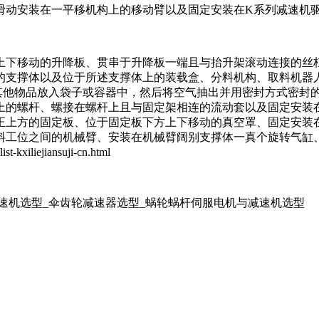
滑动安装在一平移机构上的移动臂以及固定安装在
K系列减速机
上下移动的升降板、贯串于升降板一端且与抬升架滚动连接的丝
的支撑体以及位于所述支撑体上的装载盒、分料机构、取料机器
其他物品放入袋子或容器中，然后将空气抽出并用密封方式密封
上的螺杆、螺接在螺杆上且与固定架相连的流动套以及固定安装
正上方的固定板、位于固定板下方上下移动的真空罩、固定安装
料工位之间的机械臂、安装在机械臂阔别支撑体一真个旋转气缸
liejiansuji-cn.html
减速机选型_伞齿轮减速器选型_蜗轮蜗杆伺服电机与减速机选型