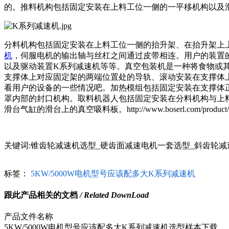
的。推料机构包括固定安装在上料工位一侧的一平移机构以及
分料机构包括固定安装在上料工位一侧的抬升架、在抬升架上
机
，伺服电机的输出轴与丝杠之间通过皮带相连。用户的装置
以及驱动装置
K系列减速机
等等。真空包装机是一种将食物或
支撑体上对应固定架的两端位置处的导轨、滚动安装在支撑体
看用户的设备的一些情况吧。加热模组包括固定安装在支撑体
罩内部的封口机构。取料机器人包括固定安装在分料机构与上
滑台气缸的滑台上的真空吸料板。http://www.boserl.com/product/list-kxi
关键词:锥齿轮减速机选型_硬齿面减速电机一套选型_斜齿轮
标签：
5KW/5000W电机型号应该配多大K系列减速机
跟此产品相关的文档
/ Related DownLoad
产品文件名称
5KW/5000W电机型号应该配多大K系列减速机选型样本下载