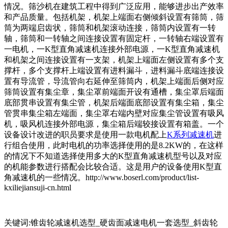
情况。筛沙机在建筑工程中得到广泛应用，能够进步出产效率
和产品质量。包括机架，机架上端面右侧倾斜设置有筛筒，筛
筒为两端启齿状，筛筒和机架滚动连接，筛筒内设置有一转
轴，筛筒和一转轴之间连接设置有固定杆，一转轴右端设置有
一电机，一
K型直角减速机
连接外部电源，一
K型直角减速机
和机架之间连接设置有一支架，机架上端面左侧设置有多个支
撑杆，多个支撑杆上端设置有进料漏斗，进料漏斗底端连接设
置有导流管，导流管向右延伸至筛筒内，机架上端面后侧对应
筛筒设置有集尘章，集尘罩前端面开设有通槽，集尘罩后端面
底部贯串设置有集尘管，机架后端面底部设置有集尘箱，集尘
管贯串集尘箱左端面，集尘罩右端内壁对应集尘管设置有吸风
机，吸风机连接外部电源，集尘箱后端较接设置有箱盖。一个
设备设计改进的职员要求是使用一款电机配上
K系列减速机
进
行组合使用，此时电机的功率选择使用的是8.2KW的，在这样
的情况下不知道选择使用多大的
K型直角减速机
型号以及对应
的机能参数进行搭配会比较合适。这是用户的设备使用
K型直
角减速机
的一些情况。http://www.boserl.com/product/list-
kxiliejiansuji-cn.html
关键词:锥齿轮减速机选型_硬齿面减速电机一套选型_斜齿轮