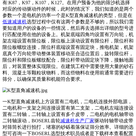
有:K87，K97，K107，K127。在用户预备为他的筛沙机选择
对应的传动驱动件的时候，此时的情况下，我们知道的是两个
参数一个是电机的功率一个是
K型直角减速机
的类型，但是在
低速减速机
选型过程中仅有这两个参数是不够的，所以我们需
要知道用户的设备的一些情况，然后再去选择出详细的型号进
行匹配使用在他的设备上。机架底端四角均设置有万向轮，机
架左端设置有限位板，限位板上滚动设置有限位杆，限位杆和
限位板螺纹连接，限位杆底端设置有固定块，推电机架，机架
底真个万向轮带动整体装置移动至合适位置后，旋转限位杆，
限位杆和限位板螺纹配合，限位杆带动固定块下降，接触地面
后，对装置整体实现限位。在建筑工程中需要使用大量的砂石
料、混凝土等颗粒状物料，而这些物料在使用前通常需要进行
筛分，以确保其质量和机能符合要求。
一
K型直角减速机
上方设置有二电机，二电机连接外部电源，
二电机和一支架之间连接设置有第二支架，二电机左端连接设
置有二转轴，二转轴上设置有多个皮带，二电机的电机轴带动
二转轴滚动，BOSERL齿轮
减速机生产厂家
驱动转轴带动皮带
对筛筒长进行拍打，堵塞的砂砾着落保证筛分效率。详细的选
型可咨询一下BOSERL选型技术职员或者是下载样本查看配置