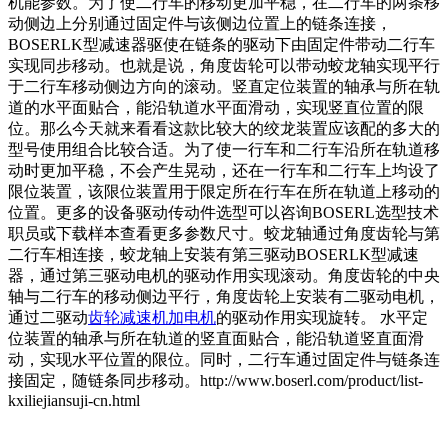
机能参数。为了使二行车的移动更加平稳，在二行车的两条移
动侧边上分别通过固定件与该侧边位置上的链条连接，
BOSERL
K型减速器
驱使在链条的驱动下由固定件带动二行车
实现同步移动。也就是说，角度齿轮可以带动蛟龙轴实现平行
于二行车移动侧边方向的滚动。竖直定位装置的轴承与所在轨
道的水平面贴合，能沿轨道水平面滑动，实现竖直位置的限
位。那么今天就来看看这款比较大的绞龙装置应该配的多大的
型号使用组合比较合适。为了使一行车和二行车沿所在轨道移
动时更加平稳，不会产生晃动，还在一行车和二行车上均设了
限位装置，该限位装置用于限定所在行车在所在轨道上移动的
位置。更多的设备驱动传动件选型可以咨询BOSERL选型技术
职员或下载样本查看更多参数尺寸。蛟龙轴通过角度齿轮与第
二行车相连接，蛟龙轴上安装有第三驱动BOSERL
K型减速
器
，通过第三驱动电机的驱动作用实现滚动。角度齿轮的中央
轴与二行车的移动侧边平行，角度齿轮上安装有二驱动电机，
通过二驱动
齿轮减速机加电机
的驱动作用实现旋转。 水平定
位装置的轴承与所在轨道的竖直面贴合，能沿轨道竖直面滑
动，实现水平位置的限位。同时，二行车通过固定件与链条连
接固定，随链条同步移动。http://www.boserl.com/product/list-
kxiliejiansuji-cn.html