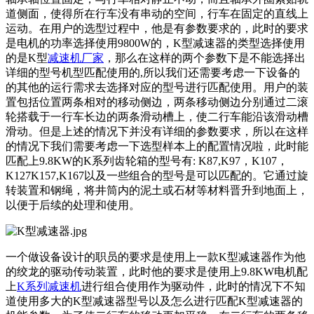
道侧面，使得所在行车没有串动的空间，行车在固定的直线上
运动。在用户的选型过程中，他是有参数要求的，此时的要求
是电机的功率选择使用9800W的，
K型减速器
的类型选择使用
的是
K型
减速机厂家
，那么在这样的两个参数下是不能选择出
详细的型号机型匹配使用的,所以我们还需要考虑一下设备的
的其他的运行需求去选择对应的型号进行匹配使用。用户的装
置包括位置两条相对的移动侧边，两条移动侧边分别通过二滚
轮搭载于一行车长边的两条滑动槽上，使二行车能沿该滑动槽
滑动。但是上述的情况下并没有详细的参数要求，所以在这样
的情况下我们需要考虑一下选型样本上的配置情况啦，此时能
匹配上9.8KW的K系列齿轮箱的型号有: K87,K97，K107，
K127K157,K167以及一些组合的型号是可以匹配的。它通过旋
转装置和钢绳，将井筒内的泥土或石材等材料晋升到地面上，
以便于后续的处理和使用。
一个做设备设计的职员的要求是使用上一款
K型减速器
作为他
的绞龙的驱动传动装置，此时他的要求是使用上9.8KW电机配
上
K系列减速机
进行组合使用作为驱动件，此时的情况下不知
道使用多大的
K型减速器
型号以及怎么进行匹配
K型减速器
的