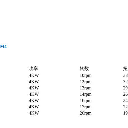
2M4
功率
转数
扭
4KW
10rpm
3
4KW
12rpm
3
4KW
13rpm
2
4KW
14rpm
2
4KW
16rpm
2
4KW
17rpm
2
4KW
20rpm
1