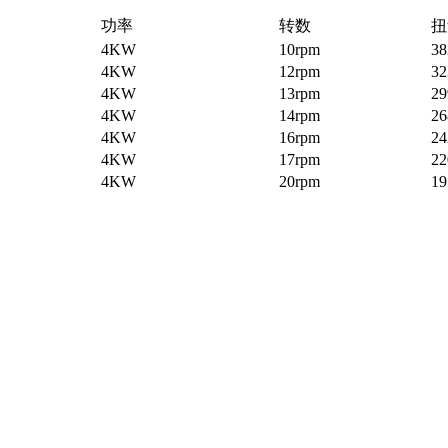
功率
转数
扭
4KW
10rpm
3
4KW
12rpm
3
4KW
13rpm
2
4KW
14rpm
2
4KW
16rpm
2
4KW
17rpm
2
4KW
20rpm
1