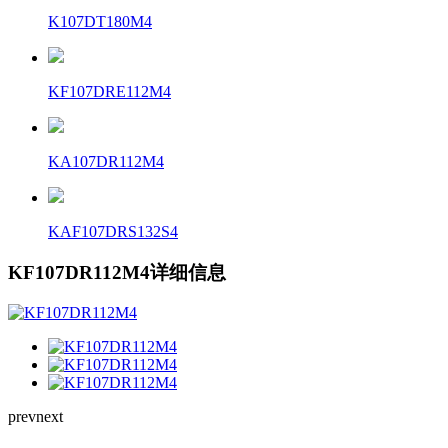
K107DT180M4
KF107DRE112M4
KA107DR112M4
KAF107DRS132S4
KF107DR112M4详细信息
prev
next