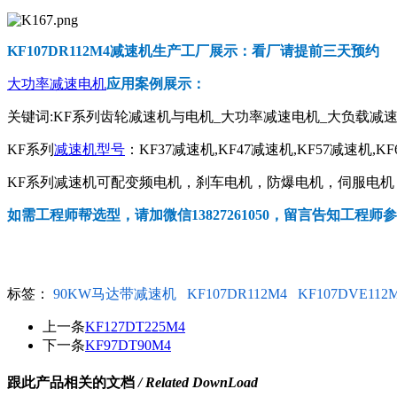
KF107DR112M4
减速机生产工厂展示：看厂请提前三天预约
大功率减速电机
应用案例展示：
关键词:KF系列齿轮减速机与电机_大功率减速电机_大负载减速
KF系列
减速机型号
：KF37减速机,KF47减速机,KF57减速机,KF
KF系列减速机可配变频电机，刹车电机，防爆电机，伺服电机，交
如需工程师帮选型，请加微信13827261050，留言告知工程师
标签：
90KW马达带减速机
KF107DR112M4
KF107DVE112
上一条
KF127DT225M4
下一条
KF97DT90M4
跟此产品相关的文档
/ Related DownLoad