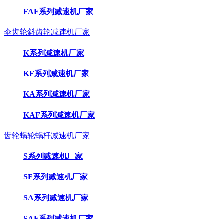
FAF系列减速机厂家
伞齿轮斜齿轮减速机厂家
K系列减速机厂家
KF系列减速机厂家
KA系列减速机厂家
KAF系列减速机厂家
齿轮蜗轮蜗杆减速机厂家
S系列减速机厂家
SF系列减速机厂家
SA系列减速机厂家
SAF系列减速机厂家