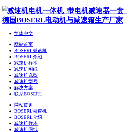
简体中文
网站首页
BOSERL减速机
BOSERL介绍
减速机样本
减速机图纸
减速机选型
减速机型号
解决方案
联系BOSERL
网站首页
BOSERL减速机
BOSERL介绍
减速机样本
减速机图纸