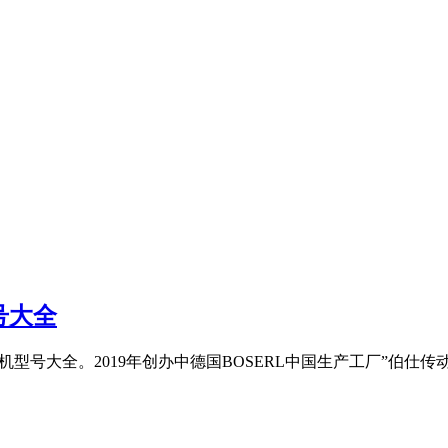
号大全
型号大全。2019年创办中德国BOSERL中国生产工厂”伯仕传动”138